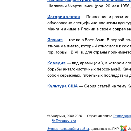
Шалвович Чхартишвили (род. 20 мая 195
История хентая
— Появление и развитие 
обусловлено специфично японским культур
Манга и аниме в Японии в своём соврем
Япония
— гос во в Вост. Азии. В первой по
этнонима ямато, который относился к союз
гор, горцы . В VII в. для страны приним
Комедия
— вид драмы (см.), в котором с
борьбы антагонистичных персонажей. Качест
собой серьезных, гибельных последстви
Культура США
— Cерия статей на тему
© Академик, 2000-2026
Обратная связь:
Техподдерж
👣 Путешествия
Экспорт словарей на сайты
, сделанные на PHP,
Jo