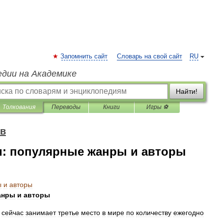
Запомнить сайт
Словарь на свой сайт
RU
едии на Академике
Найти!
Толкования
Переводы
Книги
Игры ⚽
ов
: популярные жанры и авторы
ы
и
авторы
анры
и
авторы
сейчас
занимает
третье
место
в
мире
по
количеству
ежегодно