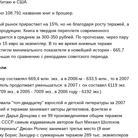
Китаю
и
США
.
но
108
.
791
название
книг
и
брошюр
.
ый
рынок
прирастает
на
15
%,
но
не
благодаря
росту
тиражей
,
а
продукцию
.
Книга
в
твердом
переплете
современного
дается
в
среднем
за
300‑350
рублей
.
По
прогнозам
,
через
пару
о
15
евро
за
экземпляр
.
В
то
же
время
книжные
тиражи
стигли
минимального
показателя
в
новейшей
истории
‑
665
,
7
ньше
по
сравнению
с
рекордами
советского
периода
.
ели
юр
составлял
669
,
4
млн
.
экз
.,
а
в
2006‑м
-
633
,
5
млн
.,
то
в
2007
тель
продолжает
уменьшаться:
в
2007
г
.
он
составил
6119
экз
.
709
экз
.,
в
2005
-
7009
экз
.,
в
2006
году
-
6192
экз
.).
овала
"
топ‑двадцатку
"
взрослой
и
детской
литературы
за
2007
ний
и
тиражам
занимают
авторы
детективов
,
фэнтези
и
оит
Дарья
Донцова
с
ее
99
произведениями
общим
тиражом
в
СССР
самым
издаваемым
автором
был
Михаил
Шолохов
.
ттерианы
"
Джоан
Ролинг
занимает
третье
место
(
8
книг
ку
Борис
Заходер
с
суммарным
тиражом
289
тыс
.
экземпляров