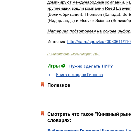
доминируют
международные
компании
,
и
крупнейших
вошли
компании
Reed
Elsevier
(
Великобритания
),
Thomson
(
Канада
),
Ber
(
Нидерланды
)
и
Elsevier
Science
(
Великобр
Материал
подготовлен
на
основе
инфор
Источник:
http:
//
ria
.
ru
/
spravka
/
20080611
/
110
Энциклопедия
ньюсмейкеров
.
2012
.
Игры ⚽
Нужно сделать НИР?
Книга рекордов Гиннеса
Полезное
Смотреть что такое "Книжный рын
словарях:
Библиография Григория Шалвовича Ч