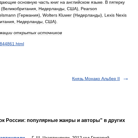
здающие
основную
часть
книг
на
английском
языке
.
В
пятерку
(
Великобритания
,
Нидерланды
,
США
),
Pearson
telsmann
(
Германия
),
Wolters
Kluwer
(
Нидерланды
),
Lexis
Nexis
итания
,
Нидерланды
,
США
).
мации
открытых
источников
844861
.
html
Князь Монако Альбер II
ок России: популярные жанры и авторы" в других
хартишвили
— Г. Ш. Чхартишвили, 2012 год Григорий