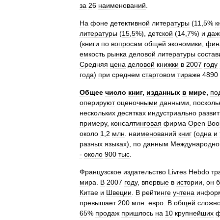
за
26
наименований
.
На
фоне
детективной
литературы
(
11
,
5
%
к
литературы
(
15
,
5
%),
детской
(
14
,
7
%)
и
даж
(
книги
по
вопросам
общей
экономики
,
фин
емкость
рынка
деловой
литературы
состав
Средняя
цена
деловой
книжки
в
2007
году
года
)
при
среднем
стартовом
тираже
4890
Общее
число
книг
,
изданных
в
мире
,
по
оперируют
оценочными
данными
,
посколь
нескольких
десятках
индустриально
разви
примеру
,
консалтинговая
фирма
Open
Boo
около
1
,
2
млн
.
наименований
книг
(
одна
и
разных
языках
),
по
данным
Международно
‑
около
900
тыс
.
Французское
издательство
Livres
Hebdo
тр
мира
.
В
2007
году
,
впервые
в
истории
,
он
Китае
и
Швеции
.
В
рейтинге
учтена
инфор
превышает
200
млн
.
евро
.
В
общей
сложно
65
%
продаж
пришлось
на
10
крупнейших