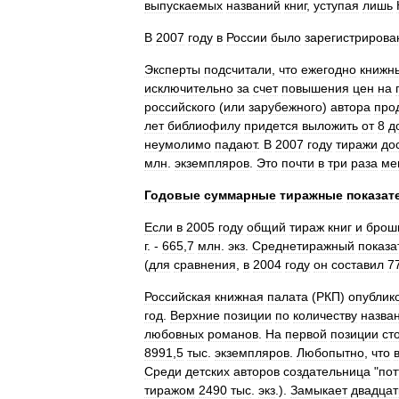
выпускаемых
названий
книг
,
уступая
лишь
В
2007
году
в
России
было
зарегистрирова
Эксперты
подсчитали
,
что
ежегодно
книжн
исключительно
за
счет
повышения
цен
на
российского
(
или
зарубежного
)
автора
про
лет
библиофилу
придется
выложить
от
8
д
неумолимо
падают
.
В
2007
году
тиражи
до
млн
.
экземпляров
.
Это
почти
в
три
раза
ме
Годовые
суммарные
тиражные
показат
Если
в
2005
году
общий
тираж
книг
и
брош
г
. -
665
,
7
млн
.
экз
.
Среднетиражный
показа
(
для
сравнения
,
в
2004
году
он
составил
7
Российская
книжная
палата
(
РКП
)
опублик
год
.
Верхние
позиции
по
количеству
назва
любовных
романов
.
На
первой
позиции
ст
8991
,
5
тыс
.
экземпляров
.
Любопытно
,
что
Среди
детских
авторов
создательница
"
по
тиражом
2490
тыс
.
экз
.).
Замыкает
двадцат