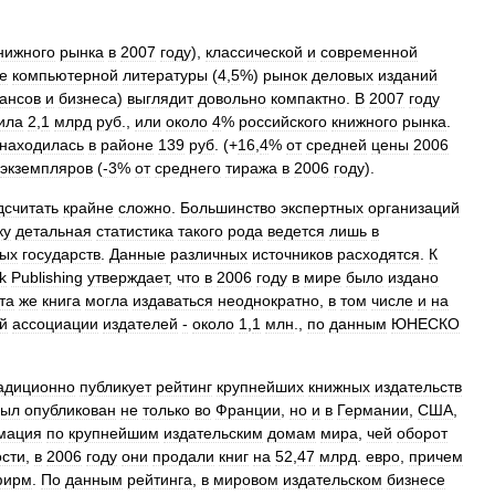
нижного
рынка
в
2007
году
),
классической
и
современной
е
компьютерной
литературы
(
4
,
5
%)
рынок
деловых
изданий
ансов
и
бизнеса
)
выглядит
довольно
компактно
.
В
2007
году
ила
2
,
1
млрд
руб
.,
или
около
4
%
российского
книжного
рынка
.
находилась
в
районе
139
руб
. (+
16
,
4
%
от
средней
цены
2006
экземпляров
(
‑3
%
от
среднего
тиража
в
2006
году
).
дсчитать
крайне
сложно
.
Большинство
экспертных
организаций
ку
детальная
статистика
такого
рода
ведется
лишь
в
тых
государств
.
Данные
различных
источников
расходятся
.
К
k
Publishing
утверждает
,
что
в
2006
году
в
мире
было
издано
та
же
книга
могла
издаваться
неоднократно
,
в
том
числе
и
на
й
ассоциации
издателей
‑
около
1
,
1
млн
.,
по
данным
ЮНЕСКО
адиционно
публикует
рейтинг
крупнейших
книжных
издательств
был
опубликован
не
только
во
Франции
,
но
и
в
Германии
,
США
,
мация
по
крупнейшим
издательским
домам
мира
,
чей
оборот
сти
,
в
2006
году
они
продали
книг
на
52
,
47
млрд
.
евро
,
причем
фирм
.
По
данным
рейтинга
,
в
мировом
издательском
бизнесе