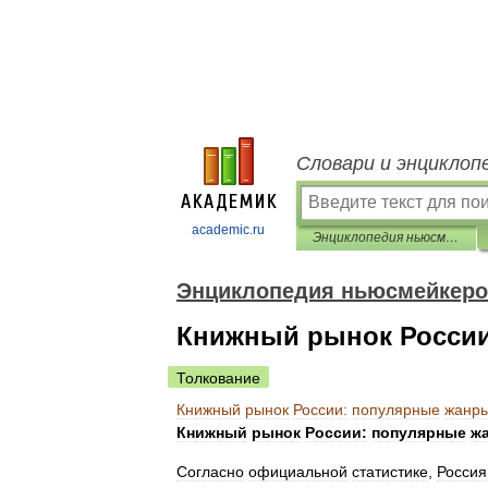
Словари и энциклоп
academic.ru
Энциклопедия ньюсмейкеров
Энциклопедия ньюсмейкер
Книжный рынок России
Толкование
Книжный
рынок
России:
популярные
жанр
Книжный
рынок
России:
популярные
ж
Согласно
официальной
статистике
,
Россия