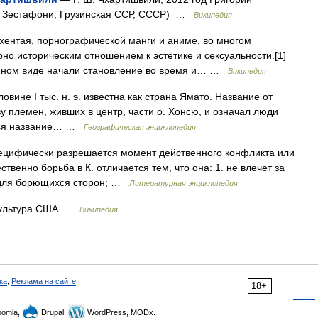
6, Зестафони, Грузинская ССР, СССР) …
Википедия
хентая, порнографической манги и аниме, во многом
но историческим отношением к эстетике и сексуальности.[1]
енном виде начали становление во время и… …
Википедия
ловине I тыс. н. э. известна как страна Ямато. Название от
у племен, живших в центр, части о. Хонсю, и означал люди
ается название… …
Географическая энциклопедия
пецифически разрешается момент действенного конфликта или
венно борьба в К. отличается тем, что она: 1. не влечет за
й для борющихся сторон; …
Литературная энциклопедия
 Культура США …
Википедия
ка
,
Реклама на сайте
18+
omla,
Drupal,
WordPress, MODx.